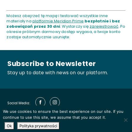
Możesz obejrzeć tę mapę i testować wszystkie inne
materiały na
platformie Meridian Prime
bezpłatnie i bez
zobowiązań przez 30 dni
. Wystarczy się
zarejestrować
. Po
okresie próbnym darmowy dostęp wygasa, a twoje konto
zostaje automatycznie usunięte.
Subscribe to Newsletter
Stay up to date with news on our platform.
Social Media:
We use cookies to ensure the best experience on our site. If you
continue to use this site, we assume that you accept it.
© 2019 - 2026
All rights reserved by Meridian
Ok
Polityka prywatności