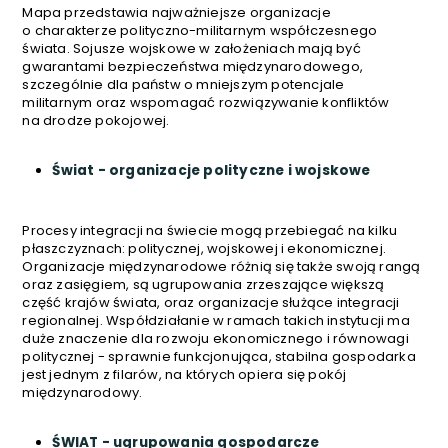
Mapa przedstawia najważniejsze organizacje
o charakterze polityczno-militarnym współczesnego
świata. Sojusze wojskowe w założeniach mają być
gwarantami bezpieczeństwa międzynarodowego,
szczególnie dla państw o mniejszym potencjale
militarnym oraz wspomagać rozwiązywanie konfliktów
na drodze pokojowej.
Świat - organizacje polityczne i wojskowe
Procesy integracji na świecie mogą przebiegać na kilku
płaszczyznach: politycznej, wojskowej i ekonomicznej.
Organizacje międzynarodowe różnią się także swoją rangą
oraz zasięgiem, są ugrupowania zrzeszające większą
część krajów świata, oraz organizacje służące integracji
regionalnej. Współdziałanie w ramach takich instytucji ma
duże znaczenie dla rozwoju ekonomicznego i równowagi
politycznej - sprawnie funkcjonująca, stabilna gospodarka
jest jednym z filarów, na których opiera się pokój
międzynarodowy.
ŚWIAT - ugrupowania gospodarcze