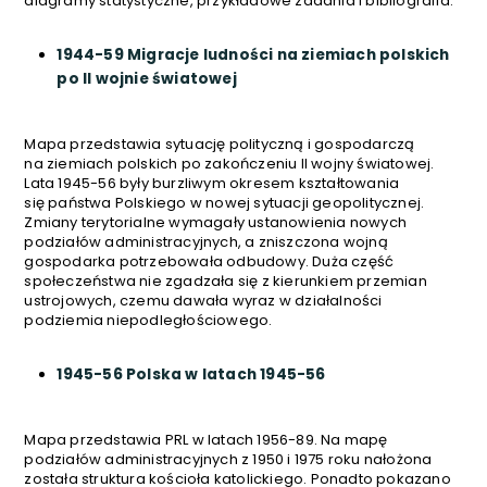
diagramy statystyczne, przykładowe zadania i bibliografia.
1944-59 Migracje ludności na ziemiach polskich
po II wojnie światowej
Mapa przedstawia sytuację polityczną i gospodarczą
na ziemiach polskich po zakończeniu II wojny światowej.
Lata 1945-56 były burzliwym okresem kształtowania
się państwa Polskiego w nowej sytuacji geopolitycznej.
Zmiany terytorialne wymagały ustanowienia nowych
podziałów administracyjnych, a zniszczona wojną
gospodarka potrzebowała odbudowy. Duża część
społeczeństwa nie zgadzała się z kierunkiem przemian
ustrojowych, czemu dawała wyraz w działalności
podziemia niepodległościowego.
1945-56 Polska w latach 1945-56
Mapa przedstawia PRL w latach 1956-89. Na mapę
podziałów administracyjnych z 1950 i 1975 roku nałożona
została struktura kościoła katolickiego. Ponadto pokazano