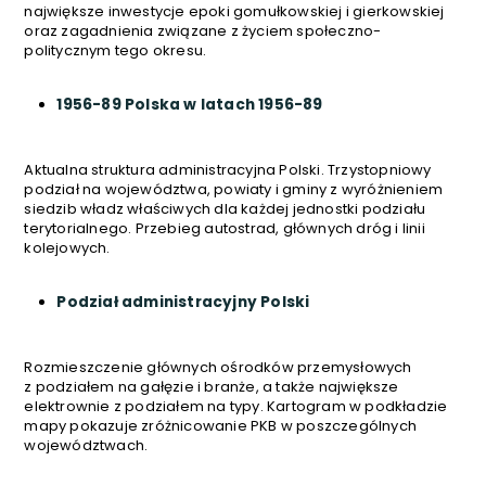
największe inwestycje epoki gomułkowskiej i gierkowskiej
oraz zagadnienia związane z życiem społeczno-
politycznym tego okresu.
1956-89 Polska w latach 1956-89
Aktualna struktura administracyjna Polski. Trzystopniowy
podział na województwa, powiaty i gminy z wyróżnieniem
siedzib władz właściwych dla każdej jednostki podziału
terytorialnego. Przebieg autostrad, głównych dróg i linii
kolejowych.
Podział administracyjny Polski
Rozmieszczenie głównych ośrodków przemysłowych
z podziałem na gałęzie i branże, a także największe
elektrownie z podziałem na typy. Kartogram w podkładzie
mapy pokazuje zróżnicowanie PKB w poszczególnych
województwach.