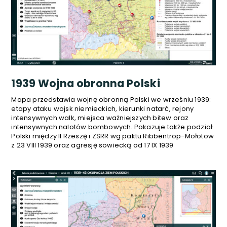
1939 Wojna obronna Polski
Mapa przedstawia wojnę obronną Polski we wrześniu 1939:
etapy ataku wojsk niemieckich, kierunki natarć, rejony
intensywnych walk, miejsca ważniejszych bitew oraz
intensywnych nalotów bombowych. Pokazuje także podział
Polski między II Rzeszę i ZSRR wg paktu Ribbentrop-Mołotow
z 23 VIII 1939 oraz agresję sowiecką od 17 IX 1939