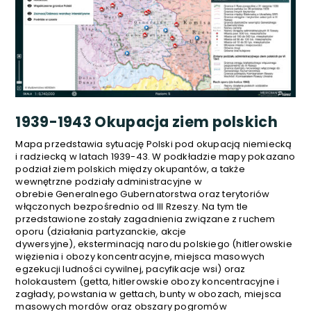
1939-1943 Okupacja ziem polskich
Mapa przedstawia sytuację Polski pod okupacją niemiecką
i radziecką w latach 1939-43. W podkładzie mapy pokazano
podział ziem polskich między okupantów, a także
wewnętrzne podziały administracyjne w
obrebie Generalnego Gubernatorstwa oraz terytoriów
włączonych bezpośrednio od III Rzeszy. Na tym tle
przedstawione zostały zagadnienia związane z ruchem
oporu (działania partyzanckie, akcje
dywersyjne), eksterminacją narodu polskiego (hitlerowskie
więzienia i obozy koncentracyjne, miejsca masowych
egzekucji ludności cywilnej, pacyfikacje wsi) oraz
holokaustem (getta, hitlerowskie obozy koncentracyjne i
zagłady, powstania w gettach, bunty w obozach, miejsca
masowych mordów oraz obszary pogromów