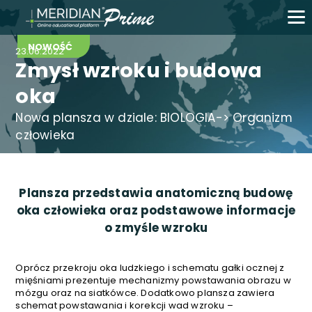
NOWOŚĆ
23.06.2022
Zmysł wzroku i budowa
oka
Nowa plansza w dziale: BIOLOGIA-> Organizm
człowieka
Plansza przedstawia anatomiczną budowę
oka człowieka oraz podstawowe informacje
o zmyśle wzroku
Oprócz przekroju oka ludzkiego i schematu gałki ocznej z
mięśniami prezentuje mechanizmy powstawania obrazu w
mózgu oraz na siatkówce. Dodatkowo plansza zawiera
schemat powstawania i korekcji wad wzroku –