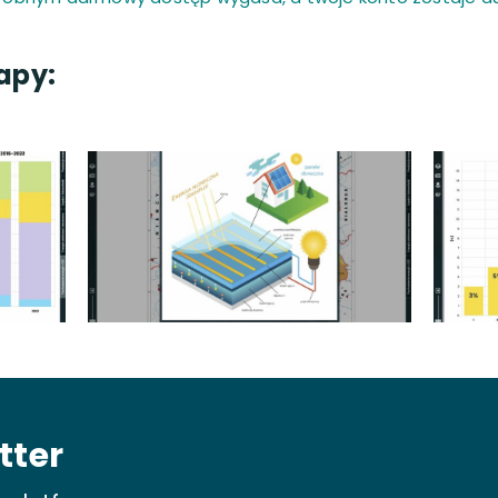
apy:
tter