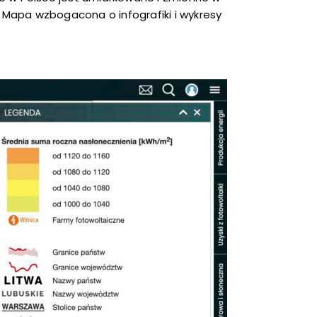
k. Mapa wzbogacona o infografiki i wykresy