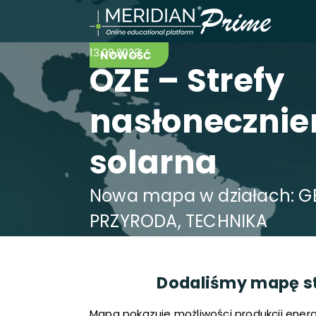
13.09.2023
NOWOŚĆ
OZE – Strefy
nasłonecznien
solarna
Nowa mapa w działach: GE
PRZYRODA, TECHNIKA
Dodaliśmy mapę st
Mapa pokazuje możliwości produkcji energ