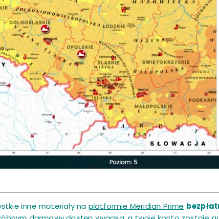
stkie inne materiały na
platformie Meridian Prime
bezpłatn
 próbnym darmowy dostęp wygasa, a twoje konto zostaje a