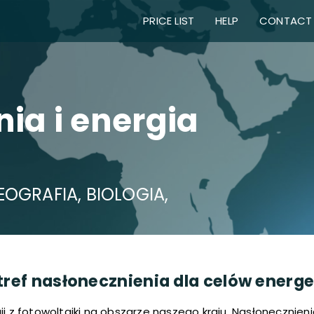
PRICE LIST
HELP
CONTACT
ia i energia
OGRAFIA, BIOLOGIA,
ref nasłonecznienia dla celów energe
ii z fotowoltaiki na obszarze naszego kraju. Nasłonecznien