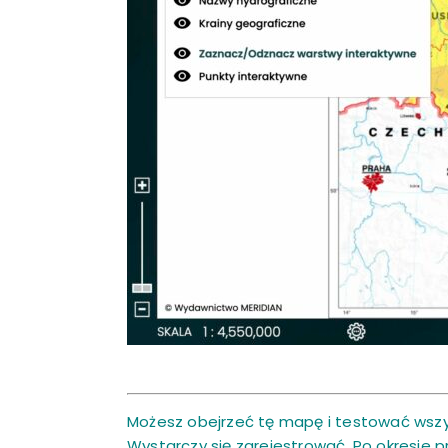
Możesz obejrzeć tę mapę i testować wszy
Wystarczy się
zarejestrować
. Po okresie